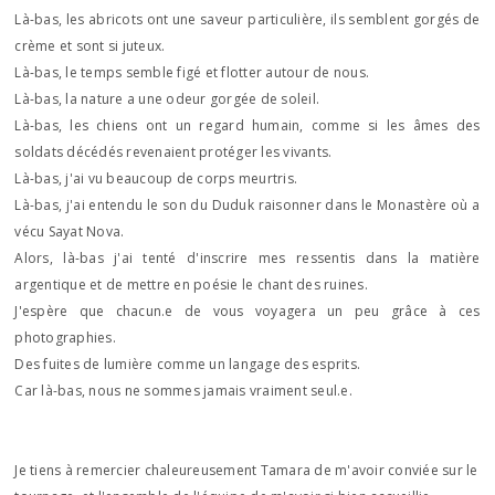
Là-bas, les abricots ont une saveur particulière, ils semblent gorgés de
crème et sont si juteux.
Là-bas, le temps semble figé et flotter autour de nous.
Là-bas, la nature a une odeur gorgée de soleil.
Là-bas, les chiens ont un regard humain, comme si les âmes des
soldats décédés revenaient protéger les vivants.
Là-bas, j'ai vu beaucoup de corps meurtris.
Là-bas, j'ai entendu le son du Duduk raisonner dans le Monastère où a
vécu Sayat Nova.
Alors, là-bas j'ai tenté d'inscrire mes ressentis dans la matière
argentique et de mettre en poésie le chant des ruines.
J'espère que chacun.e de vous voyagera un peu grâce à ces
photographies.
Des fuites de lumière comme un langage des esprits.
Car là-bas, nous ne sommes jamais vraiment seul.e.
Je tiens à remercier chaleureusement Tamara de m'avoir conviée sur le