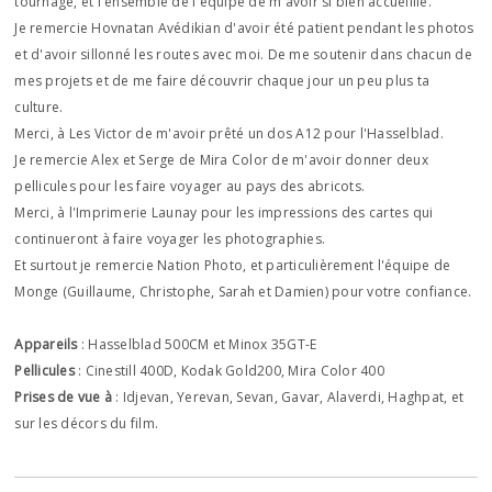
tournage, et l'ensemble de l'équipe de m'avoir si bien accueillie.
Je remercie Hovnatan Avédikian d'avoir été patient pendant les photos
et d'avoir sillonné les routes avec moi. De me soutenir dans chacun de
mes projets et de me faire découvrir chaque jour un peu plus ta
culture.
Merci, à Les Victor de m'avoir prêté un dos A12 pour l'Hasselblad.
Je remercie Alex et Serge de Mira Color de m'avoir donner deux
pellicules pour les faire voyager au pays des abricots.
Merci, à l'Imprimerie Launay pour les impressions des cartes qui
continueront à faire voyager les photographies.
Et surtout je remercie Nation Photo, et particulièrement l'équipe de
Monge (Guillaume, Christophe, Sarah et Damien) pour votre confiance.
Appareils
: Hasselblad 500CM et Minox 35GT-E
Pellicules
: Cinestill 400D, Kodak Gold200, Mira Color 400
Prises de vue à
: Idjevan, Yerevan, Sevan, Gavar, Alaverdi, Haghpat, et
sur les décors du film.