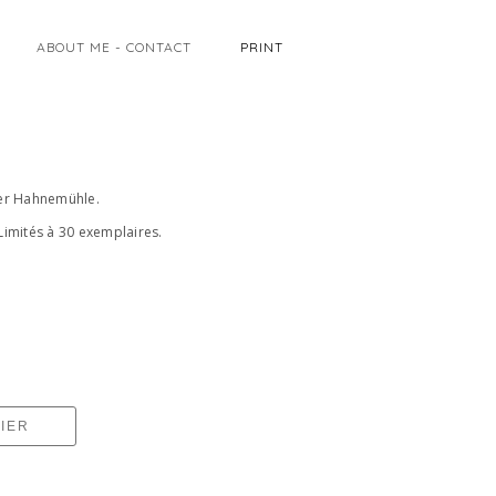
ABOUT ME - CONTACT
PRINT
ier Hahnemühle.
Limités à 30 exemplaires.
IER